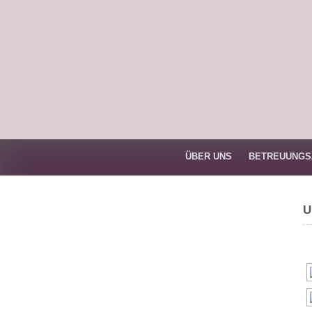
Skip
to
content
ÜBER UNS
BETREUUNGS
U